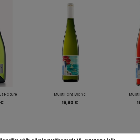
ut Nature
Mustillant Blanc
Musti
 €
16,90 €
1