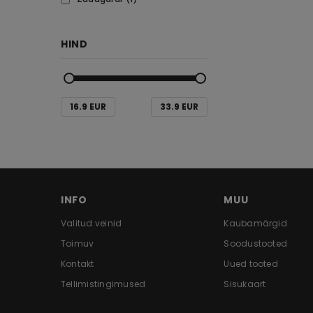
HIND
16.9 EUR
33.9 EUR
INFO
MUU
Valitud veinid
Kaubamärgid
Toimuv
Soodustooted
Kontakt
Uued tooted
Tellimistingimused
Sisukaart