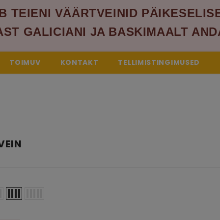
B TEIENI VÄÄRTVEINID PÄIKESELIS
ST GALICIANI JA BASKIMAALT AND
KLIENDILE AVANEB PAREM VALIK K
TOIMUV
KONTAKT
TELLIMISTINGIMUSED
VEIN