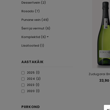
Dessertvein (2)
Rosado (7)
Punane vein (49)
Šerri ja vermut (6)
Komplektid (6)
Lisatooted (1)
AASTAKÄIK
2025
(1)
Zudugarai Br
2024
(2)
33,90
2023
(1)
2020
(1)
PIIRKOND