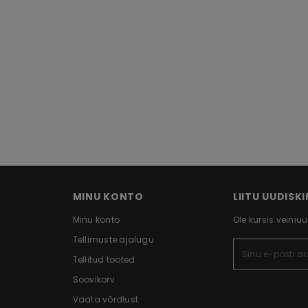
MINU KONTO
LIITU UUDISK
Minu konto
Ole kursis veini
Tellimuste ajalugu
Tellitud tooted
Soovikorv
Vaata võrdlust