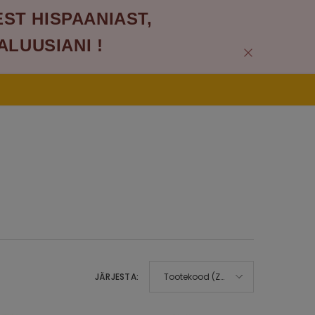
EST HISPAANIAST,
ALUUSIANI !
ENAMATE HINDADEGA.
JÄRJESTA:
Tootekood (Z-
A)