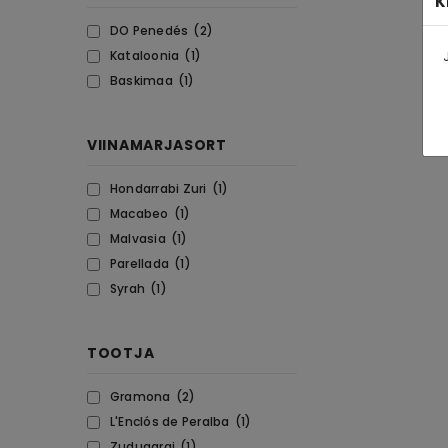
K
DO Penedés
(2)
Kataloonia
(1)
Baskimaa
(1)
VIINAMARJASORT
Hondarrabi Zuri
(1)
Macabeo
(1)
Malvasia
(1)
Parellada
(1)
Syrah
(1)
TOOTJA
Gramona
(2)
L'Enclós de Peralba
(1)
Zudugarai
(1)