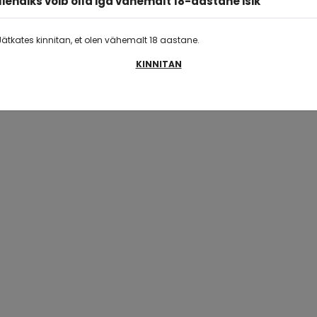
liendiks võib olla iga vähemalt 18-aastane isik
Jätkates kinnitan, et olen vähemalt 18 aastane.
KINNITAN