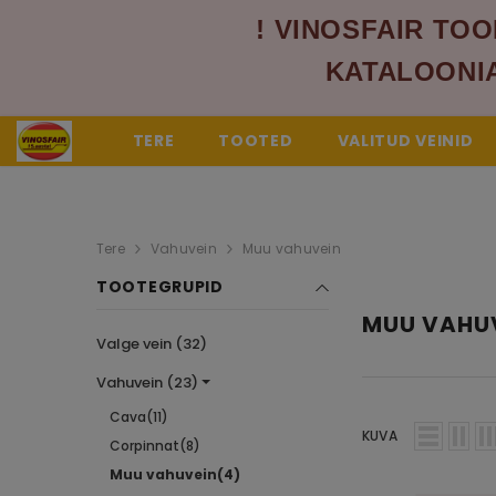
! VINOSFAIR TOO
KATALOONIA
NB! SISSELOGINUD 
TERE
TOOTED
VALITUD VEINID
Tere
Vahuvein
Muu vahuvein
TOOTEGRUPID
MUU VAHU
Valge vein (32)
Vahuvein (23)
Cava(11)
KUVA
Corpinnat(8)
Muu vahuvein(4)