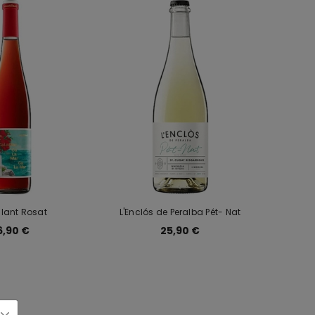
llant Rosat
L'Enclós de Peralba Pét- Nat
6,90 €
25,90 €